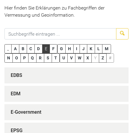
Hier finden Sie Erklärungen zu Fachbegriffen der
Vermessung und Geoinformation.
Suc
_
A
B
C
D
E
F
G
H
I
J
K
L
M
N
O
P
Q
R
S
T
U
V
W
X
Y
Z
#
EDBS
EDM
E-Government
EPSG