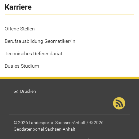
Karriere
Offene Stellen
Berufsausbildung Geomatiker/in
Technisches Referendariat
Duales Studium
print
Drucken
© 2026 Landesportal Sachsen-Anhalt / © 2026
Geodatenportal Sachsen-Anhalt