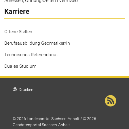
Adressen, Öffnungszeiten LVermGeo
Karriere
Offene Stellen
Berufsausbildung Geomatiker/in
Technisches Referendariat
Duales Studium
print
Drucken
© 2026 Landesportal Sachsen-Anhalt / © 2026
Geodatenportal Sachsen-Anhalt