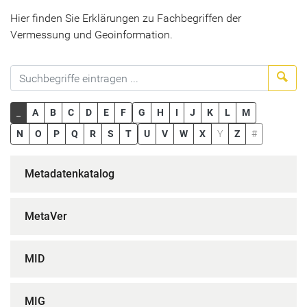
Hier finden Sie Erklärungen zu Fachbegriffen der
Vermessung und Geoinformation.
Suc
_
A
B
C
D
E
F
G
H
I
J
K
L
M
N
O
P
Q
R
S
T
U
V
W
X
Y
Z
#
Metadatenkatalog
MetaVer
MID
MIG