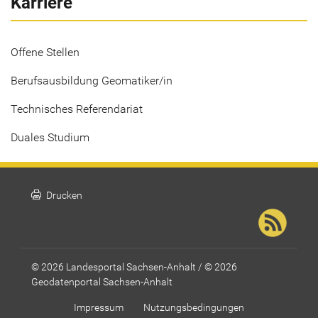
Karriere
Offene Stellen
Berufsausbildung Geomatiker/in
Technisches Referendariat
Duales Studium
print
Drucken
© 2026 Landesportal Sachsen-Anhalt / © 2026
Geodatenportal Sachsen-Anhalt
Impressum
Nutzungsbedingungen