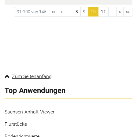
91-100 von 145
««
«
...
8
9
10
11
...
»
»»
Zum Seitenanfang
Top Anwendungen
Sachsen-Anhalt-Viewer
Flurstücke
Bodenrichtwerte