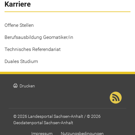
Karriere
Offene Stellen
Berufsausbildung Geomatiker/in
Technisches Referendariat
Duales Studium
print
Drucken
© 2026 Landesportal Sachsen-Anhalt / © 2026
Geodatenportal Sachsen-Anhalt
Impressum
Nutzungsbedingungen