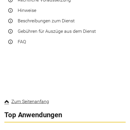
info_outline
Hinweise
info_outline
Beschreibungen zum Dienst
info_outline
Gebühren für Auszüge aus dem Dienst
info_outline
FAQ
info_outline
Zum Seitenanfang
Top Anwendungen