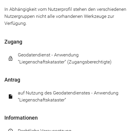
In Abhängigkeit vom Nutzerprofil stehen den verschiedenen
Nutzergruppen nicht alle vorhandenen Werkzeuge zur
Verfügung.
Zugang
Geodatendienst - Anwendung
lock_open
"Liegenschaftskataster" (Zugangsberechtigte)
Antrag
auf Nutzung des Geodatendienstes - Anwendung
insert_drive_file
"Liegenschaftskataster"
Informationen
Rechtliche Voraussetzung