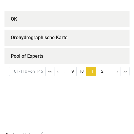
OK
Orohydrographische Karte
Pool of Experts
101-110 von 145
««
«
...
9
10
11
12
...
»
»»