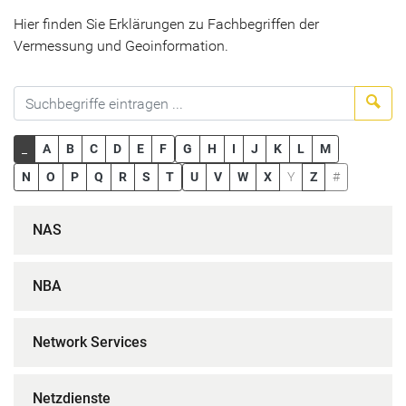
Hier finden Sie Erklärungen zu Fachbegriffen der
Vermessung und Geoinformation.
Suc
_
A
B
C
D
E
F
G
H
I
J
K
L
M
N
O
P
Q
R
S
T
U
V
W
X
Y
Z
#
NAS
NBA
Network Services
Netzdienste