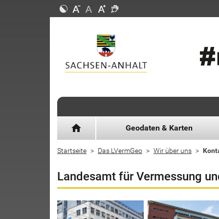
home
Geodaten & Karten
Startseite
Das LVermGeo
Wir über uns
Kont
Landesamt für Vermessung un