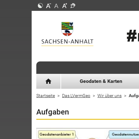
home
Geodaten & Karten
Startseite
Das LVermGeo
Wir über uns
Aufg
Aufgaben