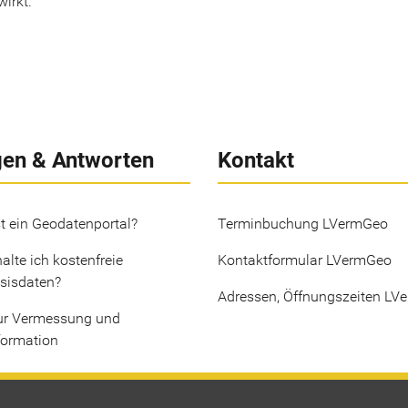
irkt.
gen & Antworten
Kontakt
t ein Geodatenportal?
Terminbuchung LVermGeo
alte ich kostenfreie
Kontaktformular LVermGeo
sisdaten?
Adressen, Öffnungszeiten LV
ur Vermessung und
formation