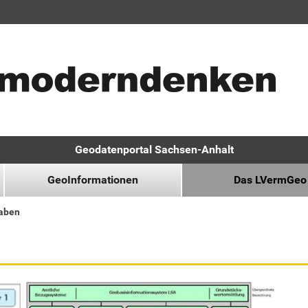
Geodatenportal Sachsen-Anhalt
GeoInformationen
Das LVermGeo
aben