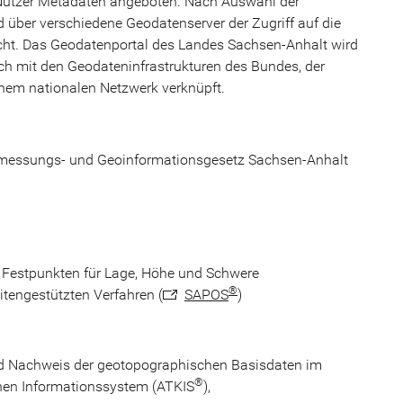
Nutzer Metadaten angeboten. Nach Auswahl der
über verschiedene Geodatenserver der Zugriff auf die
cht. Das Geodatenportal des Landes Sachsen-Anhalt wird
ch mit den Geodateninfrastrukturen des Bundes, der
nem nationalen Netzwerk verknüpft.
messungs- und Geoinformationsgesetz Sachsen-Anhalt
 Festpunkten für Lage, Höhe und Schwere
®
itengestützten Verfahren (
SAPOS
)
 Nachweis der geotopographischen Basisdaten im
®
hen Informationssystem (ATKIS
),