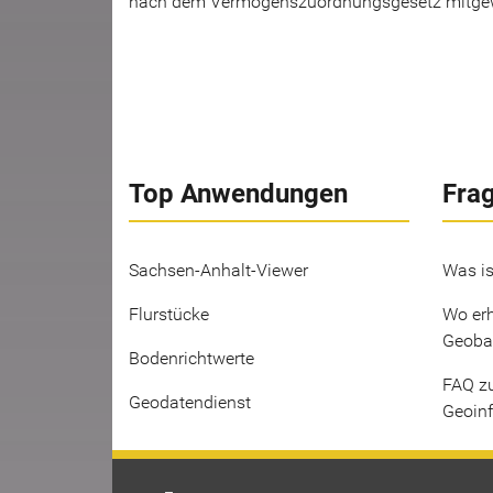
nach dem Vermögenszuordnungsgesetz mitgew
Top Anwendungen
Fra
Sachsen-Anhalt-Viewer
Was is
Flurstücke
Wo erh
Geoba
Bodenrichtwerte
FAQ z
Geodatendienst
Geoin