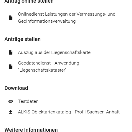
Antrag online stellen
Onlinedienst Leistungen der Vermessungs- und
insert_drive_file
Geoinformationsverwaltung
Anträge stellen
Auszug aus der Liegenschaftskarte
insert_drive_file
Geodatendienst - Anwendung
insert_drive_file
"Liegenschaftskataster"
Download
Testdaten
attachment
ALKIS-Objektartenkatalog - Profil Sachsen-Anhalt
file_download
Weitere Informationen