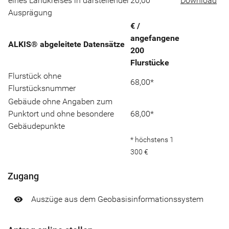
eines Landkreises in darstellender
20,00
Download
Ausprägung
€ /
angefangene
ALKIS® abgeleitete Datensätze
200
Flurstücke
Flurstück ohne
68,00*
Flurstücksnummer
Gebäude ohne Angaben zum
Punktort und ohne besondere
68,00*
Gebäudepunkte
* höchstens 1
300 €
Zugang
Auszüge aus dem Geobasisinformationssystem
visibility