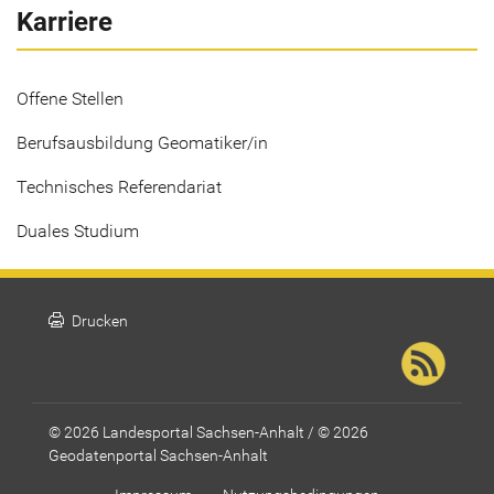
Karriere
Offene Stellen
Berufsausbildung Geomatiker/in
Technisches Referendariat
Duales Studium
print
Drucken
© 2026 Landesportal Sachsen-Anhalt / © 2026
Geodatenportal Sachsen-Anhalt