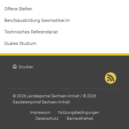
Offene Stellen
Berufsausbildung Geomatiker/in
Technisches Referendariat
Duales Studium
print
Drucken
© 2026 Landesportal Sachsen-Anhalt / © 2026
Geodatenportal Sachsen-Anhalt
Impressum
Nutzungsbedingungen
Datenschutz
Barrierefreiheit