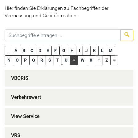
Hier finden Sie Erklärungen zu Fachbegriffen der
Vermessung und Geoinformation.
Suc
_
A
B
C
D
E
F
G
H
I
J
K
L
M
N
O
P
Q
R
S
T
U
V
W
X
Y
Z
#
VBORIS
Verkehrswert
View Service
VRS