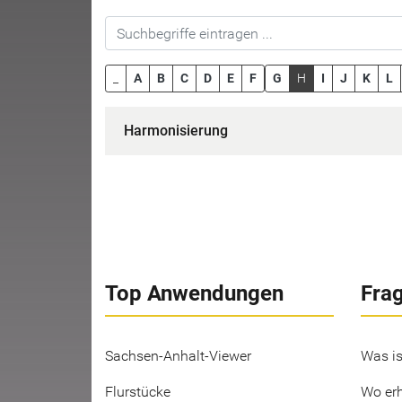
_
A
B
C
D
E
F
G
H
I
J
K
L
Harmonisierung
Top Anwendungen
Fra
Sachsen-Anhalt-Viewer
Was is
Flurstücke
Wo erh