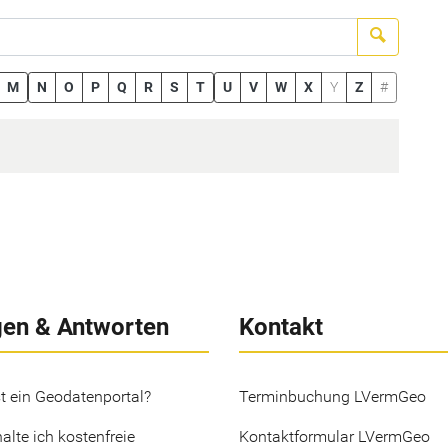
Suchen
M
N
O
P
Q
R
S
T
U
V
W
X
Y
Z
#
gen & Antworten
Kontakt
t ein Geodatenportal?
Terminbuchung LVermGeo
alte ich kostenfreie
Kontaktformular LVermGeo