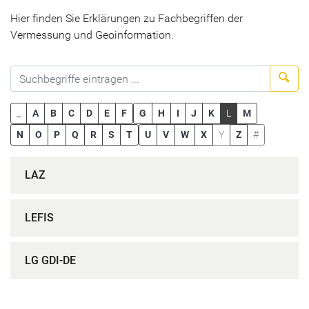
Hier finden Sie Erklärungen zu Fachbegriffen der
Vermessung und Geoinformation.
Suc
_
A
B
C
D
E
F
G
H
I
J
K
L
M
N
O
P
Q
R
S
T
U
V
W
X
Y
Z
#
LAZ
LEFIS
LG GDI-DE