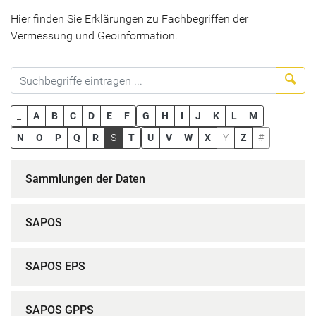
Hier finden Sie Erklärungen zu Fachbegriffen der
Vermessung und Geoinformation.
Suc
_
A
B
C
D
E
F
G
H
I
J
K
L
M
N
O
P
Q
R
S
T
U
V
W
X
Y
Z
#
Sammlungen der Daten
SAPOS
SAPOS EPS
SAPOS GPPS