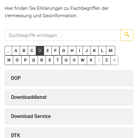
Hier finden Sie Erklärungen zu Fachbegriffen der
Vermessung und Geoinformation.
Suc
_
A
B
C
D
E
F
G
H
I
J
K
L
M
N
O
P
Q
R
S
T
U
V
W
X
Y
Z
#
DOP
Downloaddienst
Download Service
DTK