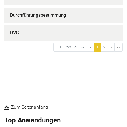
Durchführungsbestimmung
DVG
1-10 von 16
««
«
1
2
»
»»
Zum Seitenanfang
Top Anwendungen