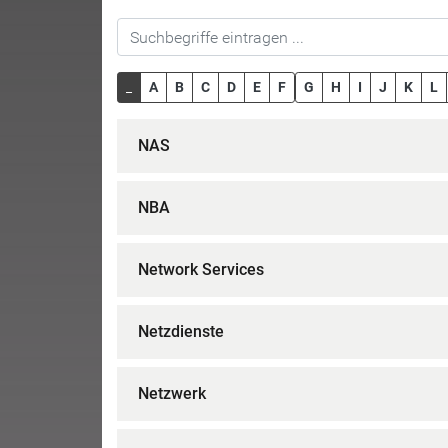
_
A
B
C
D
E
F
G
H
I
J
K
L
NAS
NBA
Network Services
Netzdienste
Netzwerk