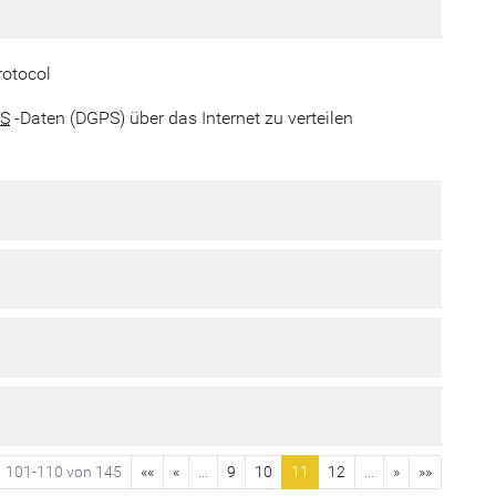
rotocol
S
-Daten (DGPS) über das Internet zu verteilen
101-110 von 145
««
«
...
9
10
11
12
...
»
»»