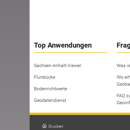
Top Anwendungen
Fra
Sachsen-Anhalt-Viewer
Was is
Flurstücke
Wo erh
Geoba
Bodenrichtwerte
FAQ z
Geodatendienst
Geoin
print
Drucken