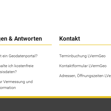
gen & Antworten
Kontakt
t ein Geodatenportal?
Terminbuchung LVermGeo
alte ich kostenfreie
Kontaktformular LVermGeo
sisdaten?
Adressen, Öffnungszeiten LV
ur Vermessung und
formation