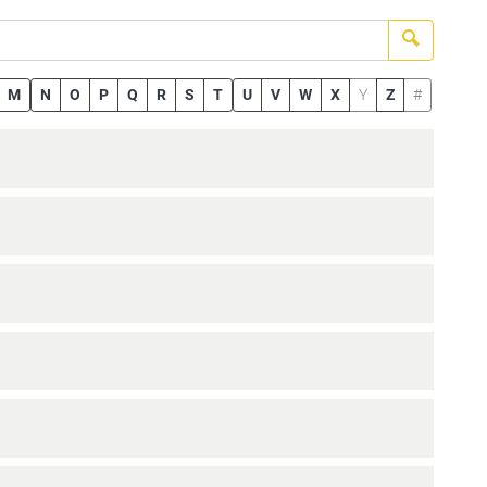
Suchen
M
N
O
P
Q
R
S
T
U
V
W
X
Y
Z
#