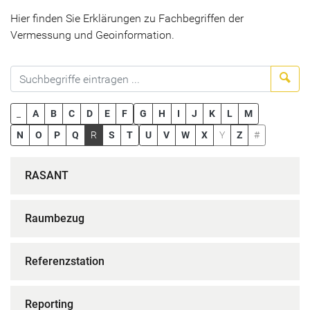
Hier finden Sie Erklärungen zu Fachbegriffen der
Vermessung und Geoinformation.
Suc
_
A
B
C
D
E
F
G
H
I
J
K
L
M
N
O
P
Q
R
S
T
U
V
W
X
Y
Z
#
RASANT
Raumbezug
Referenzstation
Reporting