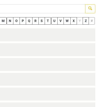
Suchen
M
N
O
P
Q
R
S
T
U
V
W
X
Y
Z
#