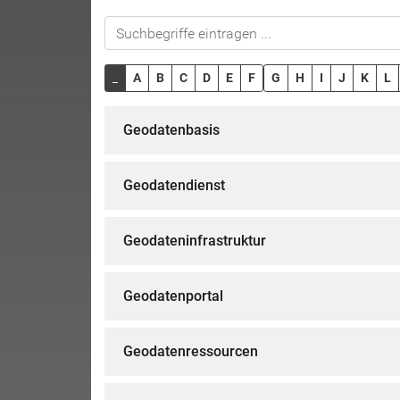
_
A
B
C
D
E
F
G
H
I
J
K
L
Geodatenbasis
Geodatendienst
Geodateninfrastruktur
Geodatenportal
Geodatenressourcen