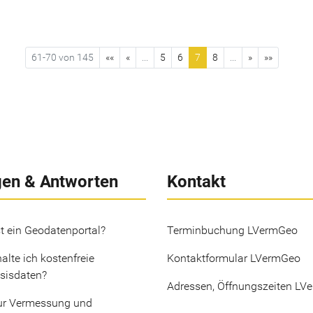
61-70 von 145
««
«
...
5
6
7
8
...
»
»»
gen & Antworten
Kontakt
t ein Geodatenportal?
Terminbuchung LVermGeo
alte ich kostenfreie
Kontaktformular LVermGeo
sisdaten?
Adressen, Öffnungszeiten LV
ur Vermessung und