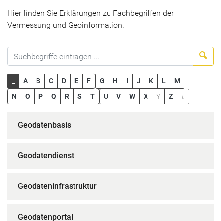
Hier finden Sie Erklärungen zu Fachbegriffen der
Vermessung und Geoinformation.
Suc
_
A
B
C
D
E
F
G
H
I
J
K
L
M
N
O
P
Q
R
S
T
U
V
W
X
Y
Z
#
Geodatenbasis
Geodatendienst
Geodateninfrastruktur
Geodatenportal