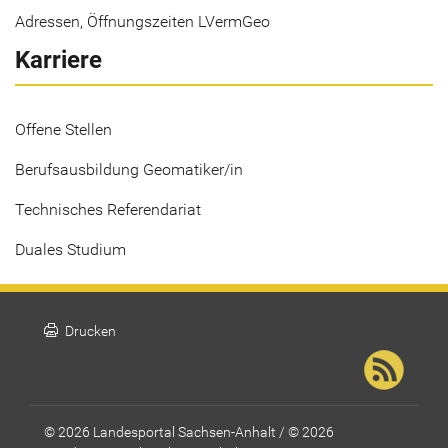
Adressen, Öffnungszeiten LVermGeo
Karriere
Offene Stellen
Berufsausbildung Geomatiker/in
Technisches Referendariat
Duales Studium
print
Drucken
© 2026 Landesportal Sachsen-Anhalt / © 2026