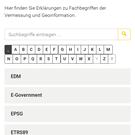
Hier finden Sie Erklärungen zu Fachbegriffen der
Vermessung und Geoinformation.
Suc
_
A
B
C
D
E
F
G
H
I
J
K
L
M
N
O
P
Q
R
S
T
U
V
W
X
Y
Z
#
EDM
E-Government
EPSG
ETRS89