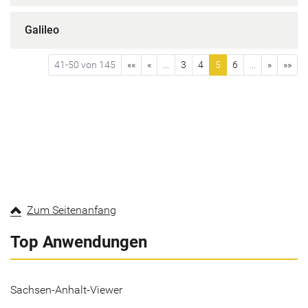
Galileo
41-50 von 145
««
«
...
3
4
5
6
...
»
»»
Zum Seitenanfang
Top Anwendungen
Sachsen-Anhalt-Viewer