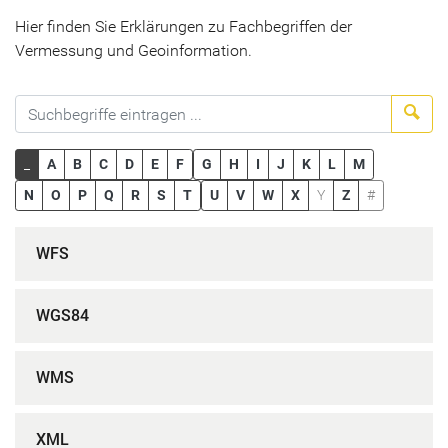
Hier finden Sie Erklärungen zu Fachbegriffen der
Vermessung und Geoinformation.
Suc
_
A
B
C
D
E
F
G
H
I
J
K
L
M
N
O
P
Q
R
S
T
U
V
W
X
Y
Z
#
WFS
WGS84
WMS
XML