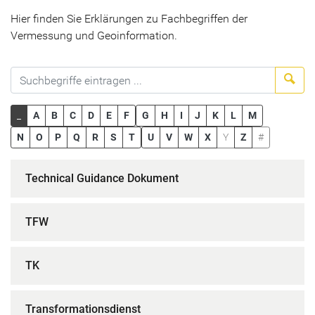
Hier finden Sie Erklärungen zu Fachbegriffen der
Vermessung und Geoinformation.
Suc
_
A
B
C
D
E
F
G
H
I
J
K
L
M
N
O
P
Q
R
S
T
U
V
W
X
Y
Z
#
Technical Guidance Dokument
TFW
TK
Transformationsdienst