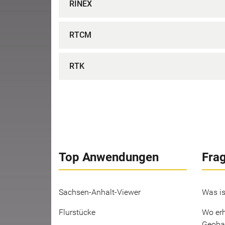
RINEX
RTCM
RTK
Top Anwendungen
Fra
Sachsen-Anhalt-Viewer
Was is
Flurstücke
Wo erh
Geoba