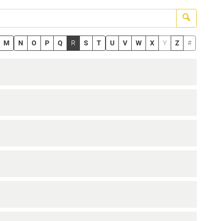
Suchen
M
N
O
P
Q
R
S
T
U
V
W
X
Y
Z
#