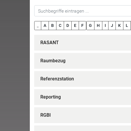
_
A
B
C
D
E
F
G
H
I
J
K
L
RASANT
Raumbezug
Referenzstation
Reporting
RGBI