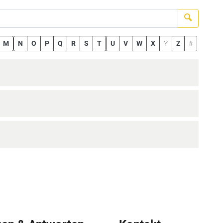
Suchen
M
N
O
P
Q
R
S
T
U
V
W
X
Y
Z
#