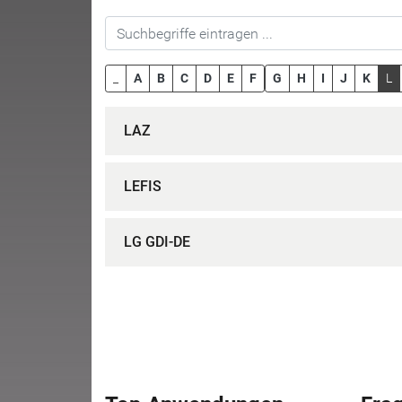
_
A
B
C
D
E
F
G
H
I
J
K
L
LAZ
LEFIS
LG GDI-DE