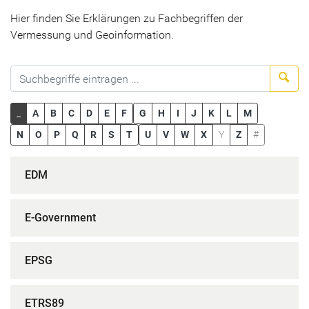
Hier finden Sie Erklärungen zu Fachbegriffen der
Vermessung und Geoinformation.
Suc
_
A
B
C
D
E
F
G
H
I
J
K
L
M
N
O
P
Q
R
S
T
U
V
W
X
Y
Z
#
EDM
E-Government
EPSG
ETRS89