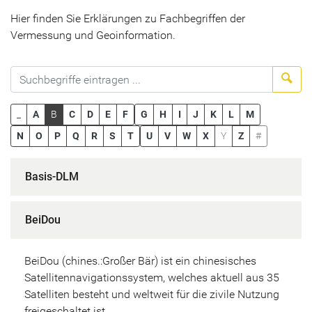
Hier finden Sie Erklärungen zu Fachbegriffen der
Vermessung und Geoinformation.
Suc
_
A
B
C
D
E
F
G
H
I
J
K
L
M
N
O
P
Q
R
S
T
U
V
W
X
Y
Z
#
Basis-DLM
BeiDou
BeiDou (chines.:Großer Bär) ist ein chinesisches
Satellitennavigationssystem, welches aktuell aus 35
Satelliten besteht und weltweit für die zivile Nutzung
freigeschaltet ist.