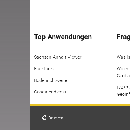
Top Anwendungen
Fra
Sachsen-Anhalt-Viewer
Was is
Flurstücke
Wo erh
Geoba
Bodenrichtwerte
FAQ z
Geodatendienst
Geoin
print
Drucken