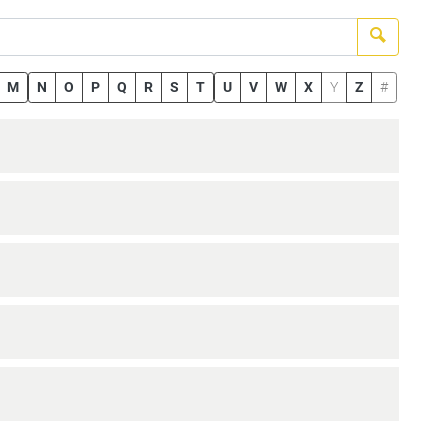
Suchen
M
N
O
P
Q
R
S
T
U
V
W
X
Y
Z
#