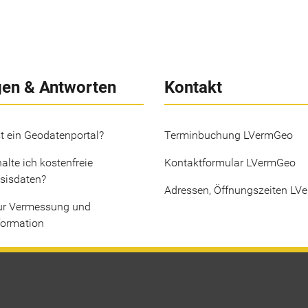
gen & Antworten
Kontakt
t ein Geodatenportal?
Terminbuchung LVermGeo
alte ich kostenfreie
Kontaktformular LVermGeo
sisdaten?
Adressen, Öffnungszeiten LV
ur Vermessung und
formation