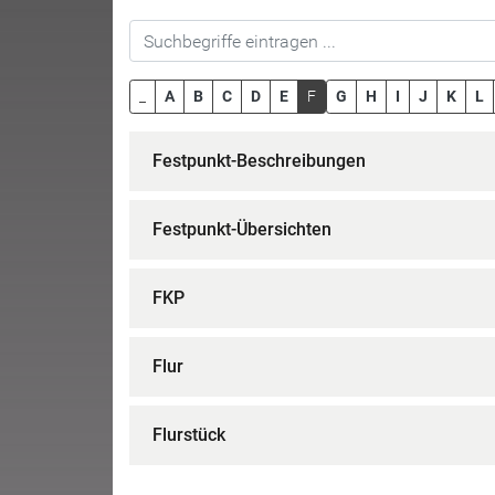
_
A
B
C
D
E
F
G
H
I
J
K
L
Festpunkt-Beschreibungen
Festpunkt-Übersichten
FKP
Flur
Flurstück