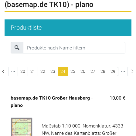
(basemap.de TK10) - plano
Produktliste
ste Seite
20
21
22
23
24
25
26
27
28
29
basemap.de TK10 Großer Hausberg -
10,00 €
plano
Maßstab 1:10 000, Nomenklatur: 4333-
NW, Name des Kartenblatts: Großer