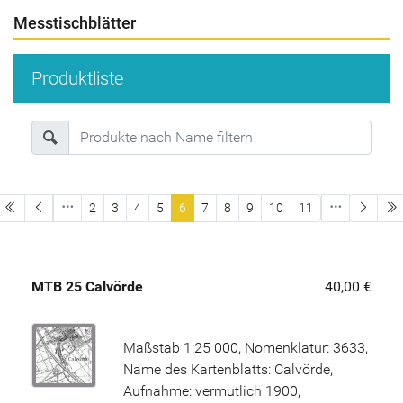
Messtischblätter
Produktliste
erste Seite
l
2
3
4
5
6
7
8
9
10
11
MTB 25 Calvörde
40,00 €
Maßstab 1:25 000, Nomenklatur: 3633,
Name des Kartenblatts: Calvörde,
Aufnahme: vermutlich 1900,