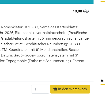
10,00 €
 Nomenklatur: 3635-SO, Name des Kartenblatts:
hr: 2026, Blattschnitt: Normalblattschnitt (Preußische
Gradabteilungskarte mit 5 min geographischer Länge
hischer Breite, Geodätischer Raumbezug: GRS80-
UTM-Koordinaten mit 6° Meridianstreifen, Bessel-
m Datum, Gauß-Krüger-Koordinatensystem mit 3°
Plot: Topographie (Farbe mit Schummerung), Format:
Au
Anzahl
in den Warenkorb