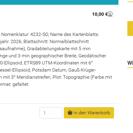
10,00 €
 Nomenklatur: 4232-SO, Name des Kartenblatts:
ahr: 2026, Blattschnitt: Normalblattschnitt
saufnahme), Gradabteilungskarte mit 5 min
nge und 3 min geographischer Breite, Geodätischer
Wi
-Ellipsoid, ETRS89 UTM-Koordinaten mit 6°
Bessel-Ellipsoid, Potsdam Datum, Gauß-Krüger-
mit 3° Meridianstreifen, Plot: Topographie (Farbe mit
mat: gefaltet.
Anzahl
in den Warenkorb