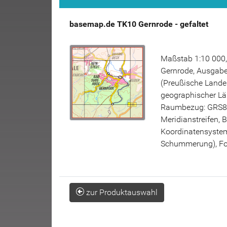
basemap.de TK10 Gernrode - gefaltet
Maßstab 1:10 000,
Gernrode, Ausgabej
(Preußische Lande
geographischer Lä
Raumbezug: GRS80
Meridianstreifen, 
Koordinatensystem 
Schummerung), For
zur Produktauswahl