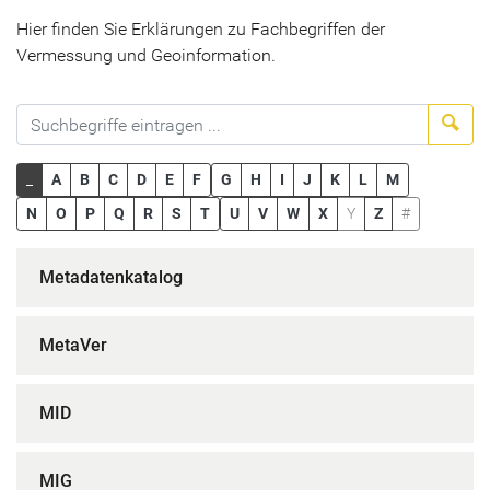
Hier finden Sie Erklärungen zu Fachbegriffen der
Vermessung und Geoinformation.
Suc
_
A
B
C
D
E
F
G
H
I
J
K
L
M
N
O
P
Q
R
S
T
U
V
W
X
Y
Z
#
Metadatenkatalog
MetaVer
MID
MIG