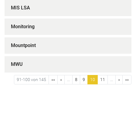
MIS LSA
Monitoring
Mountpoint
MWU
91-100 von 145
««
«
...
8
9
10
11
...
»
»»