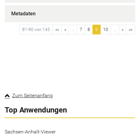
Metadaten
81-90 von 145
««
«
...
7
8
9
10
...
»
»»
Zum Seitenanfang
Top Anwendungen
Sachsen-Anhalt-Viewer