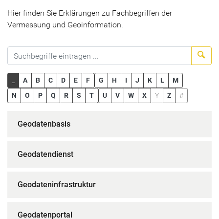
Hier finden Sie Erklärungen zu Fachbegriffen der
Vermessung und Geoinformation.
Suc
_
A
B
C
D
E
F
G
H
I
J
K
L
M
N
O
P
Q
R
S
T
U
V
W
X
Y
Z
#
Geodatenbasis
Geodatendienst
Geodateninfrastruktur
Geodatenportal