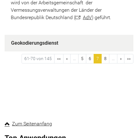
wird von der Arbeitsgemeinschaft der
Vermessungsverwaltungen der Länder der
Bundesrepublik Deutschland (
AdV
) geführt.
Geokodierungsdienst
61-70 von 145
««
«
...
5
6
7
8
...
»
»»
Zum Seitenanfang