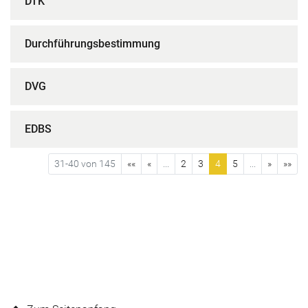
DTK
Durchführungsbestimmung
DVG
EDBS
31-40 von 145
««
«
...
2
3
4
5
...
»
»»