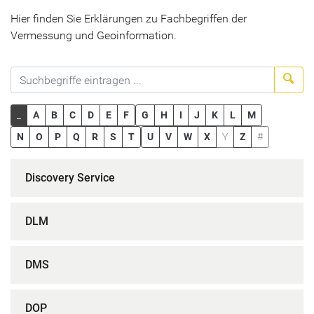
Hier finden Sie Erklärungen zu Fachbegriffen der
Vermessung und Geoinformation.
Suc
_
A
B
C
D
E
F
G
H
I
J
K
L
M
N
O
P
Q
R
S
T
U
V
W
X
Y
Z
#
Discovery Service
DLM
DMS
DOP