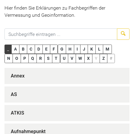
Hier finden Sie Erklärungen zu Fachbegriffen der
Vermessung und Geoinformation.
Suc
_
A
B
C
D
E
F
G
H
I
J
K
L
M
N
O
P
Q
R
S
T
U
V
W
X
Y
Z
#
Annex
AS
ATKIS
Aufnahmepunkt