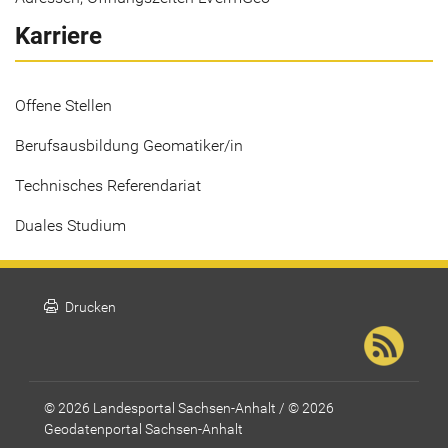
Karriere
Offene Stellen
Berufsausbildung Geomatiker/in
Technisches Referendariat
Duales Studium
print
Drucken
© 2026 Landesportal Sachsen-Anhalt / © 2026
Geodatenportal Sachsen-Anhalt