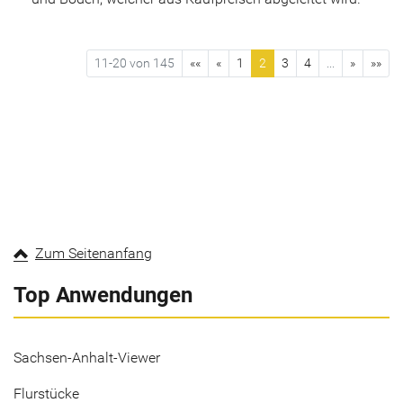
11-20 von 145
««
«
1
2
3
4
...
»
»»
Zum Seitenanfang
Top Anwendungen
Sachsen-Anhalt-Viewer
Flurstücke