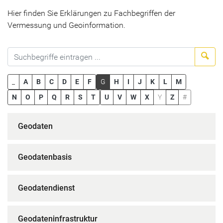
Hier finden Sie Erklärungen zu Fachbegriffen der
Vermessung und Geoinformation.
Suc
_
A
B
C
D
E
F
G
H
I
J
K
L
M
N
O
P
Q
R
S
T
U
V
W
X
Y
Z
#
Geodaten
Geodatenbasis
Geodatendienst
Geodateninfrastruktur