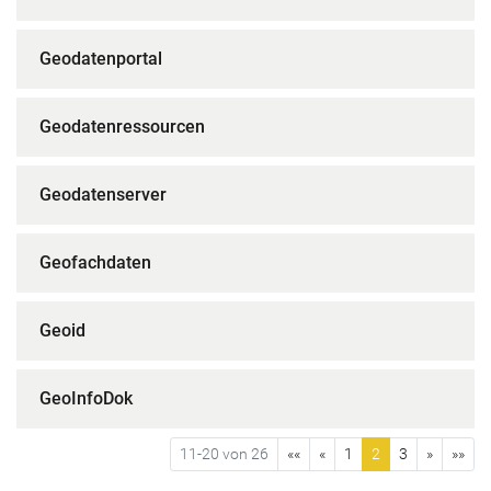
Geodatenportal
Geodatenressourcen
Geodatenserver
Geofachdaten
Geoid
GeoInfoDok
11-20 von 26
««
«
1
2
3
»
»»