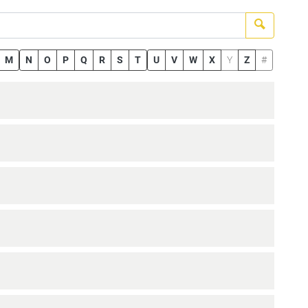
Suchen
M
N
O
P
Q
R
S
T
U
V
W
X
Y
Z
#