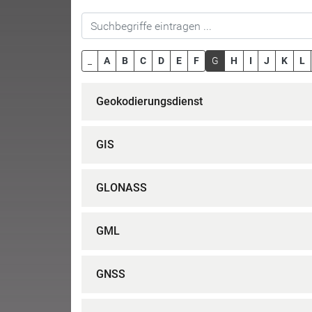
_
A
B
C
D
E
F
G
H
I
J
K
L
Geokodierungsdienst
GIS
GLONASS
GML
GNSS