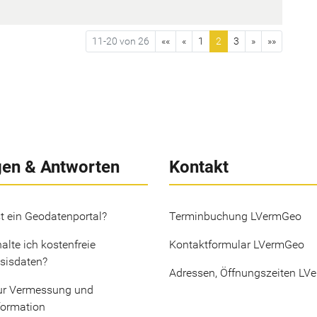
11-20 von 26
««
«
1
2
3
»
»»
gen & Antworten
Kontakt
t ein Geodatenportal?
Terminbuchung LVermGeo
alte ich kostenfreie
Kontaktformular LVermGeo
sisdaten?
Adressen, Öffnungszeiten LV
ur Vermessung und
formation