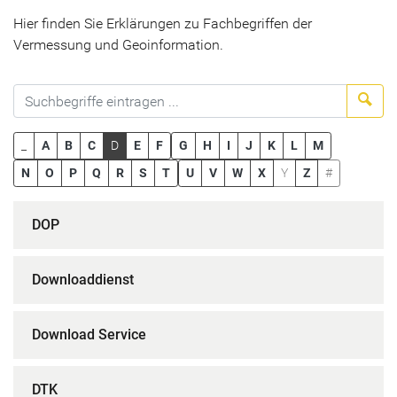
Hier finden Sie Erklärungen zu Fachbegriffen der
Vermessung und Geoinformation.
Suc
_
A
B
C
D
E
F
G
H
I
J
K
L
M
N
O
P
Q
R
S
T
U
V
W
X
Y
Z
#
DOP
Downloaddienst
Download Service
DTK