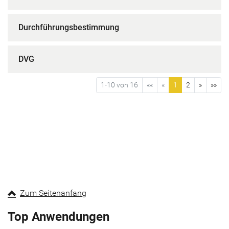
Durchführungsbestimmung
DVG
1-10 von 16
««
«
1
2
»
»»
Zum Seitenanfang
Top Anwendungen