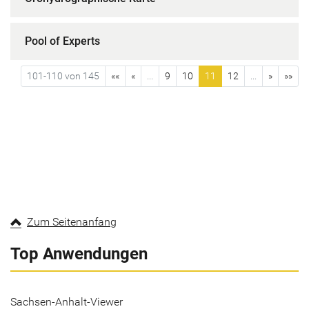
Pool of Experts
101-110 von 145
««
«
...
9
10
11
12
...
»
»»
Zum Seitenanfang
Top Anwendungen
Sachsen-Anhalt-Viewer