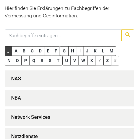
Hier finden Sie Erklärungen zu Fachbegriffen der
Vermessung und Geoinformation.
Suc
_
A
B
C
D
E
F
G
H
I
J
K
L
M
N
O
P
Q
R
S
T
U
V
W
X
Y
Z
#
NAS
NBA
Network Services
Netzdienste