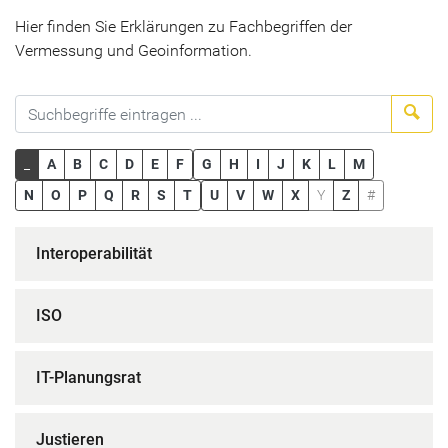
Hier finden Sie Erklärungen zu Fachbegriffen der
Vermessung und Geoinformation.
Suc
_
A
B
C
D
E
F
G
H
I
J
K
L
M
N
O
P
Q
R
S
T
U
V
W
X
Y
Z
#
Interoperabilität
ISO
IT-Planungsrat
Justieren