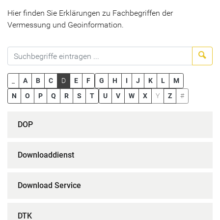
Hier finden Sie Erklärungen zu Fachbegriffen der
Vermessung und Geoinformation.
Suc
_
A
B
C
D
E
F
G
H
I
J
K
L
M
N
O
P
Q
R
S
T
U
V
W
X
Y
Z
#
DOP
Downloaddienst
Download Service
DTK