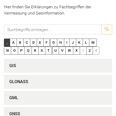
Hier finden Sie Erklärungen zu Fachbegriffen der
Vermessung und Geoinformation.
Suc
_
A
B
C
D
E
F
G
H
I
J
K
L
M
N
O
P
Q
R
S
T
U
V
W
X
Y
Z
#
GIS
GLONASS
GML
GNSS