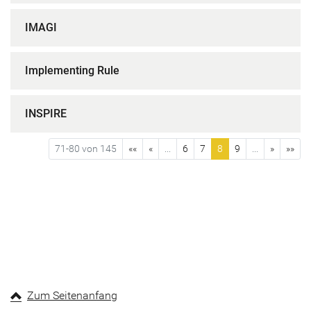
IMAGI
Implementing Rule
INSPIRE
71-80 von 145
««
«
...
6
7
8
9
...
»
»»
Zum Seitenanfang