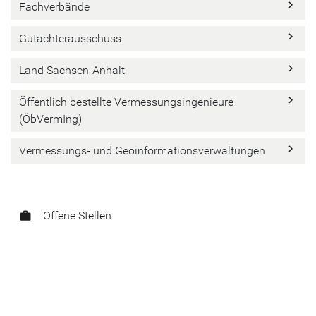
keyboard_arrow_right
Fachverbände
keyboard_arrow_right
Gutachterausschuss
keyboard_arrow_right
Land Sachsen-Anhalt
keyboard_arrow_right
Öffentlich bestellte Vermessungsingenieure
(ÖbVermIng)
keyboard_arrow_right
Vermessungs- und Geoinformationsverwaltungen
Offene Stellen
work