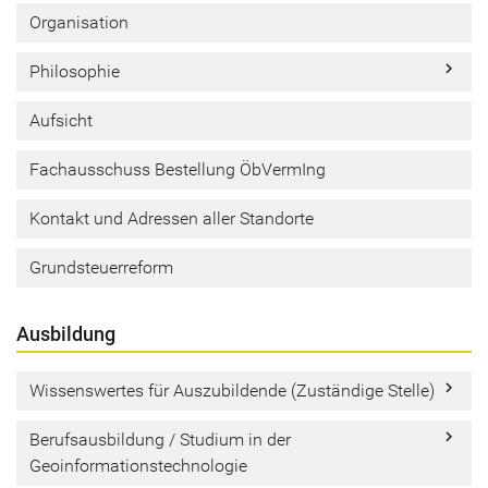
Organisation
keyboard_arrow_right
Philosophie
Aufsicht
Fachausschuss Bestellung ÖbVermIng
Kontakt und Adressen aller Standorte
Grundsteuerreform
Ausbildung
keyboard_arrow_right
Wissenswertes für Auszubildende (Zuständige Stelle)
keyboard_arrow_right
Berufsausbildung / Studium in der
Geoinformationstechnologie